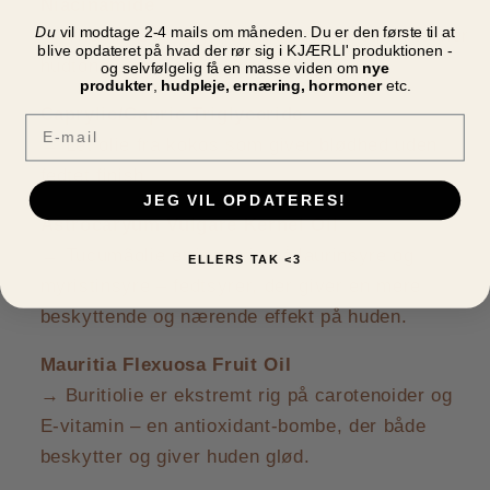
Niacinamide
Du
vil modtage 2-4 mails om måneden. Du er den første til at
→ Vitamin B3 - Styrker hudbarriere og udjævner
blive opdateret på hvad der rør sig i KJÆRLI' produktionen -
hudtone + reducerer irritation
og selvfølgelig få en masse viden om
nye
produkter
,
hudpleje, ernæring, hormoner
etc.
Caprylic/Capric Triglyceride
Email
→ Let olie fra kokos som giver blødhed uden
fedtet finish
JEG VIL OPDATERES!
Astrocaryum Vulgare Kernel Oil
→ Tucumãolie er især rig på laurinsyre og
ELLERS TAK <3
myristinsyre – fedtsyrer, der giver en mere
beskyttende og nærende effekt på huden.
Mauritia Flexuosa Fruit Oil
→ Buritiolie er ekstremt rig på carotenoider og
E-vitamin – en antioxidant-bombe, der både
beskytter og giver huden glød.