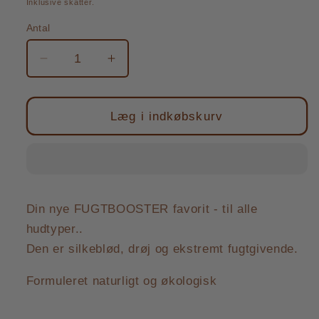
Inklusive skatter.
Antal
Antal
Reducer
Øg
antallet
antallet
for
for
INTENS
INTENS
Læg i indkøbskurv
FUGTSERUM
FUGTSERUM
-
-
30ML
30ML
Din nye FUGTBOOSTER favorit - til alle
hudtyper..
Den er silkeblød, drøj og ekstremt fugtgivende.
Formuleret naturligt og økologisk