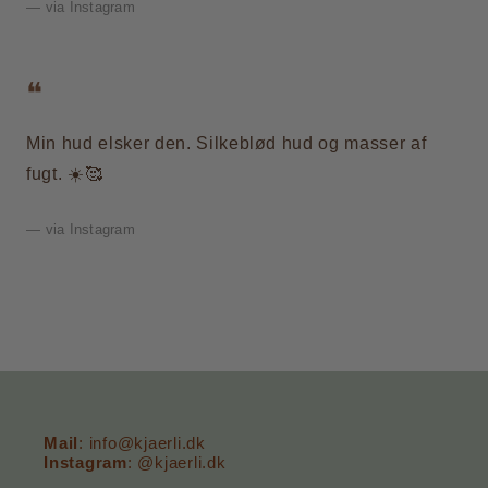
— via Instagram
Min hud elsker den. Silkeblød hud og masser af
fugt. ☀️🥰
— via Instagram
Mail
: info@kjaerli.dk
Instagram
: @kjaerli.dk