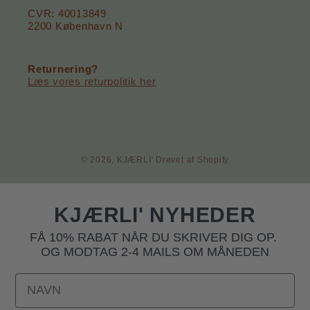
CVR: 40013849
2200 København N
Returnering?
Læs vores returpolitik her
© 2026,
KJÆRLI'
Drevet af Shopify
KJÆRLI' NYHEDER
FÅ 10% RABAT NÅR DU SKRIVER DIG OP.
OG MODTAG 2-4 MAILS OM MÅNEDEN
NAVN