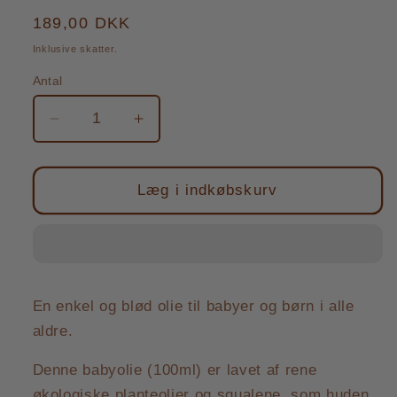
Normalpris
189,00 DKK
Inklusive skatter.
Antal
Antal
Reducer
Øg
antallet
antallet
for
for
BABYOLIEN
BABYOLIEN
Læg i indkøbskurv
En enkel og blød olie til babyer og børn i alle
aldre.
Denne babyolie (100ml) er lavet af rene
økologiske planteolier og squalene, som huden