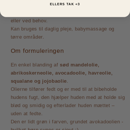
ELLERS TAK <3
Påfør et par dråber på let fugtig hud efter bad
eller ved behov.
Kan bruges til daglig pleje, babymassage og
tørre områder.
Om formuleringen
En enkel blanding af
sød mandelolie,
abrikoskerneolie, avocadoolie, havreolie,
squalane og jojobaolie
.
Olierne tilfører fedt og er med til at bibeholde
hudens fugt, den hjælper huden med at holde sig
blød og smidig og efterlader huden mættet –
uden at fedte.
Den er lidt grøn i farven, grundet avokadoolien -
hvilket børn synes er sjovt :)