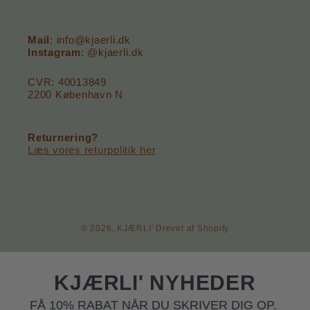
Mail
: info@kjaerli.dk
Instagram
: @kjaerli.dk
CVR: 40013849
2200 København N
Returnering?
Læs vores returpolitik her
© 2026,
KJÆRLI'
Drevet af Shopify
KJÆRLI' NYHEDER
FÅ 10% RABAT NÅR DU SKRIVER DIG OP.