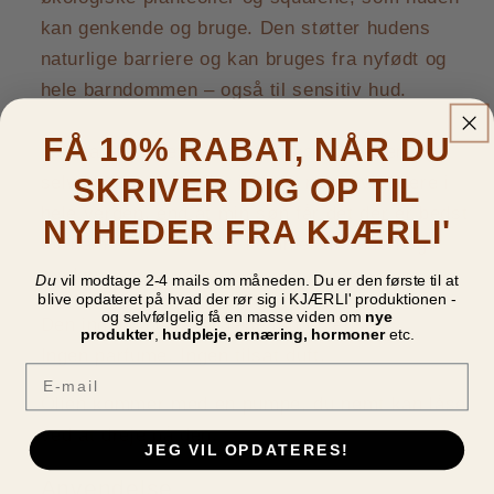
kan genkende og bruge. Den støtter hudens
naturlige barriere og kan bruges fra nyfødt og
hele barndommen – også til sensitiv hud.
FÅ 10% RABAT, NÅR DU
Jeg har udviklet denne olie, kort tid efter jeg
SKRIVER DIG OP TIL
selv blev mor. Da der ikke er noget vigtigere i
hele verden, end at min søn får det der er bedst
NYHEDER FRA KJÆRLI'
for ham - både når det kommer til huden og
maden.
Du
vil modtage 2-4 mails om måneden. Du er den første til at
blive opdateret på hvad der rør sig i KJÆRLI' produktionen -
og selvfølgelig få en masse viden om
nye
Den indeholder KUN rene ingredienser.
produkter
,
hudpleje, ernæring, hormoner
etc.
Ingen parfume. Ingen tilsat duft.
Email
Olien kommer med en pumpe, du nemt kan låse
ved at dreje på den.
JEG VIL OPDATERES!
Anvendelse